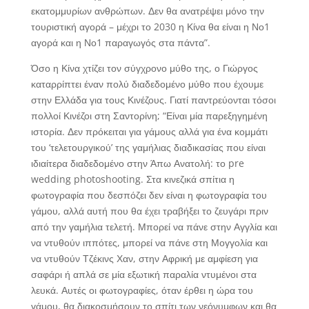
εκατομμυρίων ανθρώπων. Δεν θα ανατρέψει μόνο την
τουριστική αγορά – μέχρι το 2030 η Κίνα θα είναι η Νο1
αγορά και η Νο1 παραγωγός στα πάντα”.
Όσο η Κίνα χτίζει τον σύγχρονο μύθο της, ο Γιώργος
καταρρίπτει έναν πολύ διαδεδομένο μύθο που έχουμε
στην Ελλάδα για τους Κινέζους. Γιατί παντρεύονται τόσοι
πολλοί Κινέζοι στη Σαντορίνη; “Είναι μία παρεξηγημένη
ιστορία. Δεν πρόκειται για γάμους αλλά για ένα κομμάτι
του ‘τελετουργικού’ της γαμήλιας διαδικασίας που είναι
ιδιαίτερα διαδεδομένο στην Άπω Ανατολή: το pre
wedding photoshooting. Στα κινεζικά σπίτια η
φωτογραφία που δεσπόζει δεν είναι η φωτογραφία του
γάμου, αλλά αυτή που θα έχει τραβήξει το ζευγάρι πριν
από την γαμήλια τελετή. Μπορεί να πάνε στην Αγγλία και
να ντυθούν ιππότες, μπορεί να πάνε στη Μογγολία και
να ντυθούν Τζέκινς Χαν, στην Αφρική με αμφίεση για
σαφάρι ή απλά σε μία εξωτική παραλία ντυμένοι στα
λευκά. Αυτές οι φωτογραφίες, όταν έρθει η ώρα του
γάμου, θα διακοσμήσουν το σπίτι των νεόνυμφων και θα