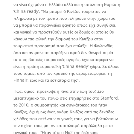
να γίνει όχι μόνο η Ελλάδα αλλά και η υπόλοιπη Ευρώπη
‘China ready’. “Να μπορεί o Κινέζος τουρίστας να
πληρώσει με τον τρόπο που πληρώνει στην χώρα του,
να μπορεί να παραγγείλει φαγητό όπως είχε συνηθίσει,
και γενικά να προστεθούν αυτές οι δομές οι οποίες θα
κάνουν πιο φιλική την διαμονή του Κινέζου στον
τουριστικό προορισμό που έχει επιλέξει. Η Φινλανδία,
όσο και αν φαίνεται παράξενο αφού δεν θεωρείται μία
από τις βασικές τουριστικές αγορές, έχει καταφέρει να
είναι η πρώτη ευρωπαϊκή ‘China Ready’ χώρα. Σε όλους
τους τομείς, από τον κρατικό της αερομεταφορέα, τη
Finnair, έως και τα εστιατόρια της”.
Πώς, όμως, προέκυψε η Κίνα στην ζωή του; Στο
μεταπτυχιακό του πάνω στις επιχειρήσεις στο Stanford,
το 2010, o συμφοιτητής και συγκάτοικος του ήταν
Κινέζος, όχι όμως ένας ακόμη Κινέζος από τις δεκάδες
χιλιάδες που στέλνουν οι γονείς τους για να βελτιώσουν
την σχέση τους με τον καπιταλισμό παράλληλα με τα
αγγλικά τους. “Ήταν τότε ο Νο2 της δεύτερης