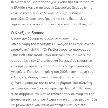
περισσότεροι, για παράδειγμα, έχουν την εντύπωση ότι
η Ελλάδα είναι μία απέραντη Σαντορίνη. Ξέρουν ότι το
κόκκινο κρασί είναι καλό αλλά δεν έχουν ιδέα για
ποικιλίες. Οπότε, ενημέρωση και εκπαίδευση είναι
σημαντικά και εκτιμούνται ιδιαίτερα από τους Κινέζους”.
O Κινέζικος δράκος
Έχουν την δύναμη οι Κινέζοι να γίνουν η νέα
υπερδύναμη του πλανήτη; Ο Γιώργος το θεωρεί σχεδόν
φυσιολογική εξέλιξη. “Οι Κινέζοι έχουν το πρόγραμμα
‘One Belt One Road’, που πιστεύω ότι θα αλλάξει τις
ισορροπίες στον 21ο αιώνα και θα φανεί αν έχουμε να
κάνουμε με την πτώση της Δύσης και την άνοδο της
Ανατολής. Για μένα, η κρίση του 2008 ήταν η αρχή του
τέλους της Δύσης, από την άποψη ότι μετά από 600
χρόνια κυριαρχίας της το κέντρο βάρους του πλανήτη
μετατοπίζεται σιγά – σιγά προς την Ανατολή. Και όσο
αυτό συμβαίνει, το βιοτικό επίπεδο των οικονομιών της
Δύσης πέφτει, με αποτέλεσμα την πίεση στη μεσαία τάξη
και μεγαλύτερη κοινωνική ανισότητα. Για μένα έτσι