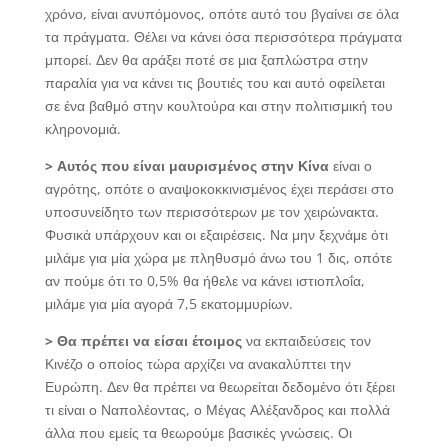
χρόνο, είναι ανυπόμονος, οπότε αυτό του βγαίνει σε όλα
τα πράγματα. Θέλει να κάνει όσα περισσότερα πράγματα
μπορεί. Δεν θα αράξει ποτέ σε μια ξαπλώστρα στην
παραλία για να κάνει τις βουτιές του και αυτό οφείλεται
σε ένα βαθμό στην κουλτούρα και στην πολιτισμική του
κληρονομιά.
> Αυτός που είναι μαυρισμένος στην Κίνα
είναι ο
αγρότης, οπότε ο αναψοκοκκινισμένος έχει περάσει στο
υποσυνείδητο των περισσότερων με τον χειρώνακτα.
Φυσικά υπάρχουν και οι εξαιρέσεις. Να μην ξεχνάμε ότι
μιλάμε για μία χώρα με πληθυσμό άνω του 1 δις, οπότε
αν πούμε ότι το 0,5% θα ήθελε να κάνει ιστιοπλοΐα,
μιλάμε για μία αγορά 7,5 εκατομμυρίων.
> Θα πρέπει να είσαι έτοιμος
να εκπαιδεύσεις τον
Κινέζο ο οποίος τώρα αρχίζει να ανακαλύπτει την
Ευρώπη. Δεν θα πρέπει να θεωρείται δεδομένο ότι ξέρει
τι είναι ο Ναπολέοντας, ο Μέγας Αλέξανδρος και πολλά
άλλα που εμείς τα θεωρούμε βασικές γνώσεις. Οι