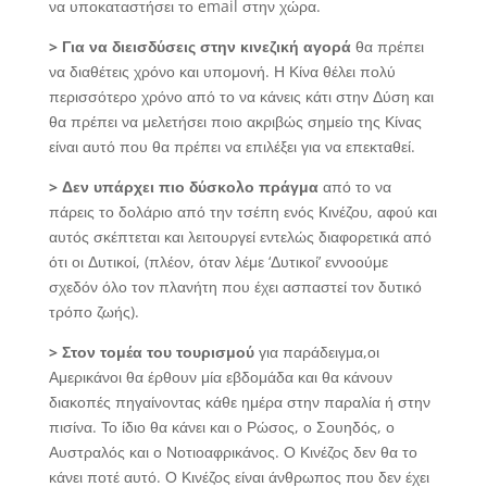
να υποκαταστήσει το email στην χώρα.
> Για να διεισδύσεις στην κινεζική αγορά
θα πρέπει
να διαθέτεις χρόνο και υπομονή. Η Κίνα θέλει πολύ
περισσότερο χρόνο από το να κάνεις κάτι στην Δύση και
θα πρέπει να μελετήσει ποιο ακριβώς σημείο της Κίνας
είναι αυτό που θα πρέπει να επιλέξει για να επεκταθεί.
> Δεν υπάρχει πιο δύσκολο πράγμα
από το να
πάρεις το δολάριο από την τσέπη ενός Κινέζου, αφού και
αυτός σκέπτεται και λειτουργεί εντελώς διαφορετικά από
ότι οι Δυτικοί, (πλέον, όταν λέμε ‘Δυτικοί’ εννοούμε
σχεδόν όλο τον πλανήτη που έχει ασπαστεί τον δυτικό
τρόπο ζωής).
> Στον τομέα του τουρισμού
για παράδειγμα,οι
Αμερικάνοι θα έρθουν μία εβδομάδα και θα κάνουν
διακοπές πηγαίνοντας κάθε ημέρα στην παραλία ή στην
πισίνα. Το ίδιο θα κάνει και ο Ρώσος, ο Σουηδός, ο
Αυστραλός και ο Νοτιοαφρικάνος. Ο Κινέζος δεν θα το
κάνει ποτέ αυτό. Ο Κινέζος είναι άνθρωπος που δεν έχει