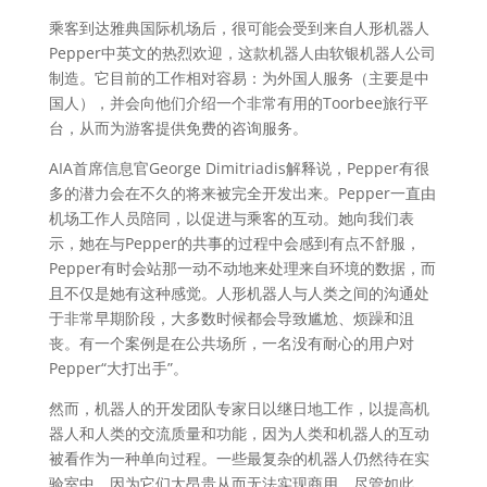
乘客到达雅典国际机场后，很可能会受到来自人形机器人
Pepper中英文的热烈欢迎，这款机器人由软银机器人公司
制造。它目前的工作相对容易：为外国人服务（主要是中
国人），并会向他们介绍一个非常有用的Toorbee旅行平
台，从而为游客提供免费的咨询服务。
AIA首席信息官George Dimitriadis解释说，Pepper有很
多的潜力会在不久的将来被完全开发出来。Pepper一直由
机场工作人员陪同，以促进与乘客的互动。她向我们表
示，她在与Pepper的共事的过程中会感到有点不舒服，
Pepper有时会站那一动不动地来处理来自环境的数据，而
且不仅是她有这种感觉。人形机器人与人类之间的沟通处
于非常早期阶段，大多数时候都会导致尴尬、烦躁和沮
丧。有一个案例是在公共场所，一名没有耐心的用户对
Pepper“大打出手”。
然而，机器人的开发团队专家日以继日地工作，以提高机
器人和人类的交流质量和功能，因为人类和机器人的互动
被看作为一种单向过程。一些最复杂的机器人仍然待在实
验室中，因为它们太昂贵从而无法实现商用。尽管如此，